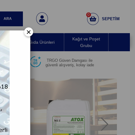
0
SEPETIM
×
 Hava
Kağıt ve Poşet
Gıda Ürünleri
ırıcı
Grubu
TRGO Güven Damgası ile
güvenli alışveriş, kolay iade