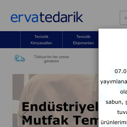
Temizlik
Temizlik
Temizli
Kimyasalları
Ekipmanları
Malze
Türkiye'nin her yerine
12.50
gönderim