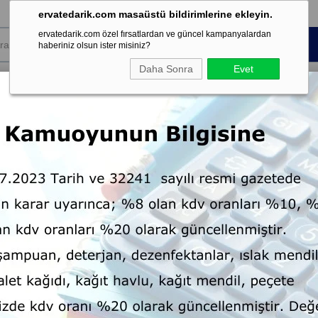
ervatedarik.com masaüstü bildirimlerine ekleyin.
ervatedarik.com özel fırsatlardan ve güncel kampanyalardan
haberiniz olsun ister misiniz?
Daha Sonra
Evet
k Sarf
Koku ve
Kişisel Temizlik
Dispenser
mesi
Şartland
0 TL ve üzeri ücretsiz
İstanbul içi 5.000 TL üzeri
kargo
alışverişlerde kapıda ödeme