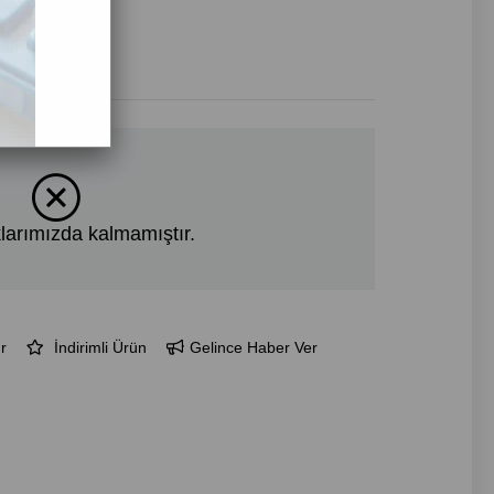
19
03
larımızda kalmamıştır.
r
İndirimli Ürün
Gelince Haber Ver