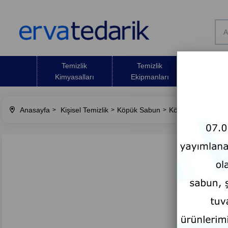
Temizlik
Temizlik
Temizli
Kimyasalları
Ekipmanları
Malze
Anasayfa
Kişisel Temizlik
Köpük Sabun
Köpük El Sabunu 5