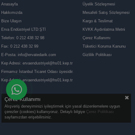
Anasayfa
Üyelik Sözleşmesi
Hakkımızda
Mesafeli Satış Sözleşmesi
Bize Ulaşın
Kargo & Teslimat
Erva Endüstriyel LTD.ŞTİ
KVKK Aydınlatma Metni
Telefon: 0 212 438 32 98
Çerez Kullanımı
Fax: 0 212 438 32 99
Tüketici Koruma Kanunu
E-Posta:
info@ervatedarik.com
Gizlilik Politikası
Kep Adresi:
ervaendustriyel@hs01.kep.tr
Firmamız İstanbul Ticaret Odası üyesidir.
Kep Adresi:
ervaendustriyel@hs01.kep.tr
Çerez Kullanımı
Alışveriş deneyiminizi iyileştirmek için yasal düzenlemelere uygun
çerezler (cookies) kullanıyoruz. Detaylı bilgiye
Çerez Politikası
sayfamızdan erişebilirsiniz.