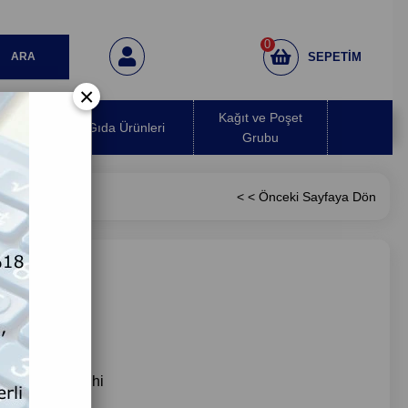
0
SEPETIM
×
 Hava
Kağıt ve Poşet
Gıda Ürünleri
ırıcı
Grubu
< < Önceki Sayfaya Dön
i Teslimat Tarihi