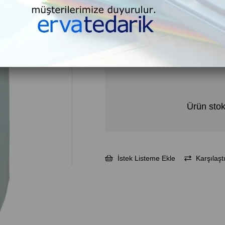
₺64,
₺370,63
%
79
₺77,
İNDIRIM
KDV Dahil
Ürün stok
İstek Listeme Ekle
Karşılaştı