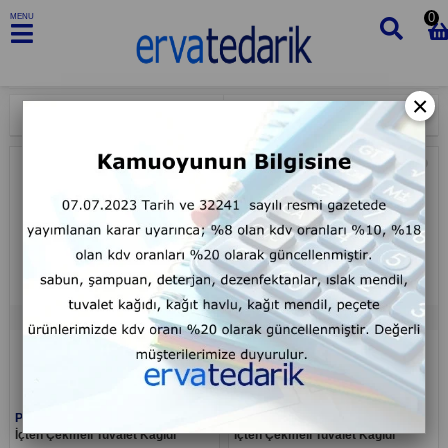
0
MENU
×
Sıralama
Filtreleme
İçten Çekmeli Tuvalet Kağıdı
İçten Çekmeli Tuvalet Kağıdı
Dispenseri
Dispenseri
TÜKENDI
TÜKENDI
Palex
Palex
İçten Çekmeli Tuvalet Kağıdı
İçten Çekmeli Tuvalet Kağıdı