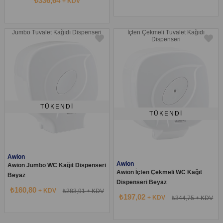
₺336,64
+ KDV
Jumbo Tuvalet Kağıdı Dispenseri
İçten Çekmeli Tuvalet Kağıdı
Dispenseri
TÜKENDI
TÜKENDI
Awion
Awion
Awion Jumbo WC Kağıt Dispenseri
Awion İçten Çekmeli WC Kağıt
Beyaz
Dispenseri Beyaz
₺160,80
+ KDV
₺283,91
+ KDV
₺197,02
+ KDV
₺344,75
+ KDV