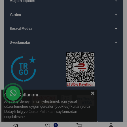
Müşteri İlişkileri
Yardım
Sosyal Medya
Uygulamalar
Çerez Kullanımı
Alışveriş deneyiminizi iyileştirmek için yasal
düzenlemelere uygun çerezler (cookies) kullanıyoruz.
Detaylı bilgiye
Çerez Politikası
sayfamızdan
erişebilirsiniz.
© 2021
ervatedarik.com
- Tüm Hakları Saklıdır.
0