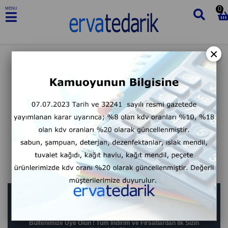
0
MENU
×
BIZDEN HABERLER
Bültenimize Üye Olun ! Tüm İndirim ve Fırsatlardan İlk Sizin