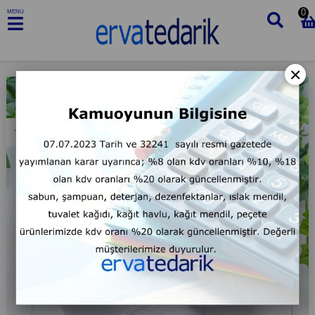
0
MENU
×