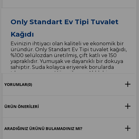
Only Standart Ev Tipi Tuvalet
Kağıdı
Evinizin ihtiyacı olan kaliteli ve ekonomik bir
üründür. Only Standart Ev Tipi tuvalet kağıdı,
%100 selülozdan üretilmiş, çift katlı ve 150
yapraklıdır. Yumuşak ve dayanıklı bir dokuya
sahiptir. Suda kolayca eriyerek borularda
tıkanma yapmaz. Hijyenik ve sağlıklı bir
kullanım sunar.
YORUMLAR
(0)
Only Standart Ev Tipi tuvalet kağıdı, 24’lü
paket halinde satılmaktadır. Her bir paket
yaklaşık 2 kg ağırlığındadır. Paketlerin
ÜRÜN ÖNERILERI
üzerinde kolay açma bantları bulunur.
Paketleri istifleyerek yerden tasarruf
edebilirsiniz.
ARADIĞINIZ ÜRÜNÜ BULAMADINIZ MI?