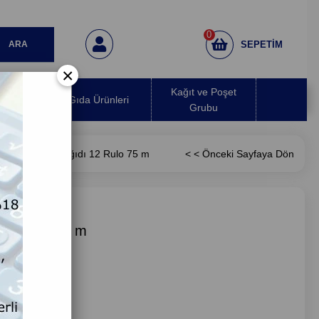
0
SEPETIM
×
 Hava
Kağıt ve Poşet
Gıda Ürünleri
ırıcı
Grubu
mbo Tuvalet Kağıdı 12 Rulo 75 m
< < Önceki Sayfaya Dön
 12 Rulo 75 m