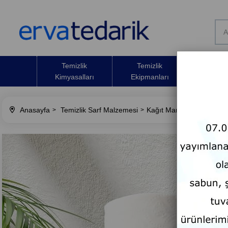
Temizlik
Temizlik
Temizli
Kimyasalları
Ekipmanları
Malze
Anasayfa
Temizlik Sarf Malzemesi
Kağıt Mamülleri
Tuvale