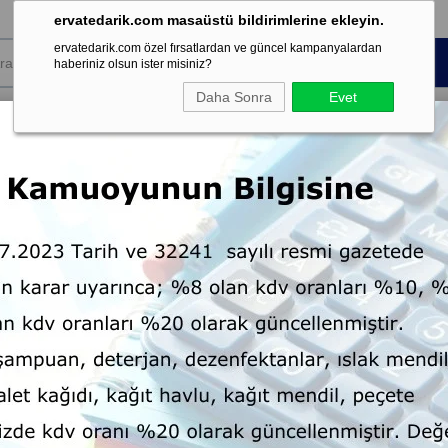
ervatedarik.com masaüstü bildirimlerine ekleyin.
ervatedarik.com özel fırsatlardan ve güncel kampanyalardan
haberiniz olsun ister misiniz?
Daha Sonra
Evet
k Sarf
Koku ve
Kişisel Temizlik
Dispenser
mesi
Şartland
t Kağıdı
Endüstriyel Tuvalet Kağıdı
Jumbo Tuvalet Kağıdı
Mini Ju
Mini Jumbo Tuvalet Kağıdı
Marka
Erva
:
2,5 kg, 1 Koli = 12 Rulo