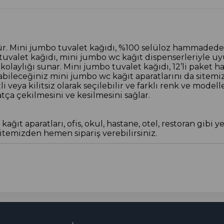
dür. Mini jumbo tuvalet kağıdı, %100 selüloz hammaded
tuvalet kağıdı, mini jumbo wc kağıt dispenserleriyle uy
m kolaylığı sunar. Mini jumbo tuvalet kağıdı, 12’li paket h
abileceğiniz mini jumbo wc kağıt aparatlarını da sitemiz
tli veya kilitsiz olarak seçilebilir ve farklı renk ve mod
tça çekilmesini ve kesilmesini sağlar.
ğıt aparatları, ofis, okul, hastane, otel, restoran gibi 
itemizden hemen sipariş verebilirsiniz.