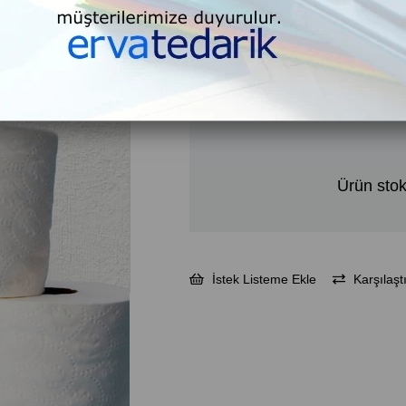
₺766,26
₺919,51
KDV Dahil
Ürün stok
İstek Listeme Ekle
Karşılaştı