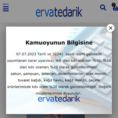
0
MENU
×