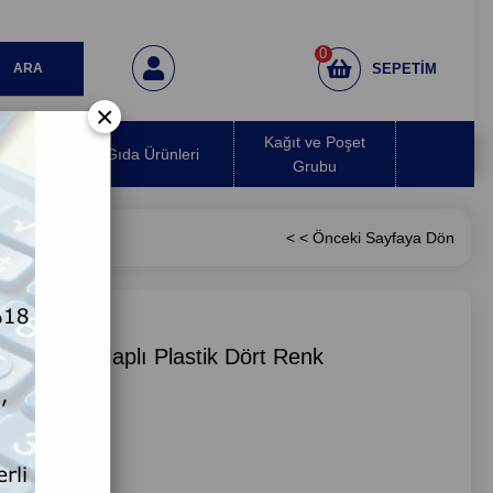
0
SEPETIM
×
 Hava
Kağıt ve Poşet
Gıda Ürünleri
ırıcı
Grubu
< < Önceki Sayfaya Dön
s Kovalı Dolaplı Plastik Dört Renk