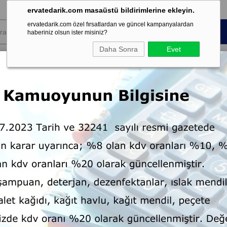
ervatedarik.com masaüstü bildirimlerine ekleyin.
ervatedarik.com özel fırsatlardan ve güncel kampanyalardan
haberiniz olsun ister misiniz?
Daha Sonra
Evet
k Sarf
Koku ve
Kişisel Temizlik
Dispenser
mesi
Şartland
leri Arabası Pres Kovalı Dolaplı Plastik Dört Renk Temizlik Kovalı
Kat Hizmetleri Arabası Pre
Temizlik Kovalı
Marka
Nossa
:
Dolaplı l Plastik Gövde