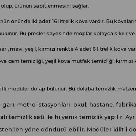
li olup, ürünün sabitlenmesini sağlar.
ün önünde iki adet 16 litrelik kova vardır. Bu kovaların bi
lunur. Bu presler sayesinde moplar kolayca sıkılır ve fa
rı, mavi, yeşil, kırmızı renkte 4 adet 6 litrelik kova vard
ova cam temizliği, yeşil kova mutfak temizliği, kırmızı
ilitli modüler dolap bulunur. Bu dolaba temizlik malzemel
n garı, metro istasyonları, okul, hastane, fabri
lı temizlik seti ile hijyenik temizlik yapılır. Ay
istenilen yöne döndürülebilir. Modüler kilitli d