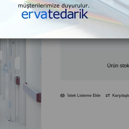
₺16.243,79
₺19.492,55
KDV Dahil
Ürün stok
İstek Listeme Ekle
Karşılaştı