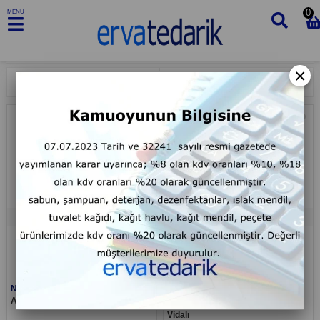
0
MENU
×
Sıralama
Filtreleme
Paspas Fırça Mop Sapı
Paspas Fırça Mop Sapı
TÜKENDI
TÜKENDI
Nossa
Wesso
Alüminyum Sap Vidalı 130 cm
Alüminyum Eloksallı Sap 130 cm
Vidalı