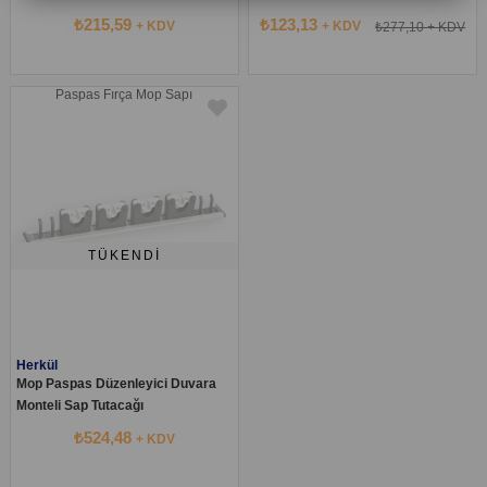
₺215,59
₺123,13
+ KDV
+ KDV
₺277,10
+ KDV
Paspas Fırça Mop Sapı
TÜKENDI
Herkül
Mop Paspas Düzenleyici Duvara
Monteli Sap Tutacağı
₺524,48
+ KDV