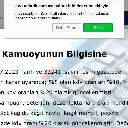
ervatedarik.com masaüstü bildirimlerine ekleyin.
ervatedarik.com özel fırsatlardan ve güncel kampanyalardan
haberiniz olsun ister misiniz?
Daha Sonra
Evet
k Sarf
Koku ve
Kişisel Temizlik
Dispenser
mesi
Şartland
t Kağıdı
Endüstriyel Tuvalet Kağıdı
Jumbo Tuvalet Kağıdı
Mini Ju
Mini Jumbo Tuvalet Kağıdı
Marka
Tooledo
:
Tahmini Teslim Süresi
7 Tahmin
: