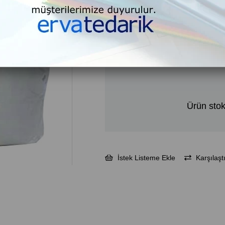
₺685,38
₺822,45
KDV Dahil
Ürün stok
İstek Listeme Ekle
Karşılaştı