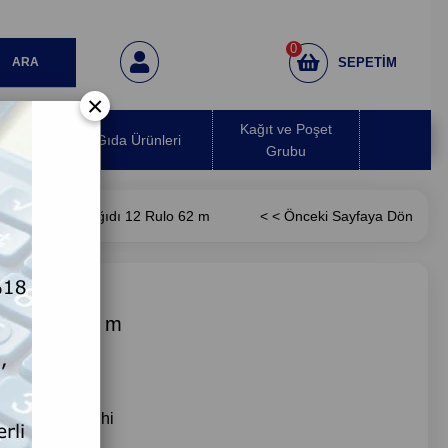
0
SEPETIM
×
 Hava
Kağıt ve Poşet
Gıda Ürünleri
ırıcı
Grubu
mbo Tuvalet Kağıdı 12 Rulo 62 m
< < Önceki Sayfaya Dön
 12 Rulo 62 m
i Teslimat Tarihi