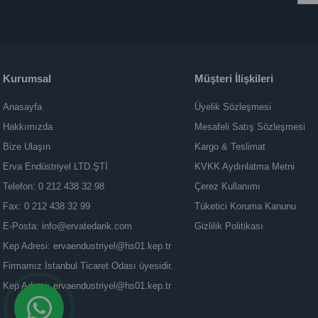
Kurumsal
Müşteri İlişkileri
Anasayfa
Üyelik Sözleşmesi
Hakkımızda
Mesafeli Satış Sözleşmesi
Bize Ulaşın
Kargo & Teslimat
Erva Endüstriyel LTD.ŞTİ
KVKK Aydınlatma Metni
Telefon: 0 212 438 32 98
Çerez Kullanımı
Fax: 0 212 438 32 99
Tüketici Koruma Kanunu
E-Posta:
info@ervatedarik.com
Gizlilik Politikası
Kep Adresi:
ervaendustriyel@hs01.kep.tr
Firmamız İstanbul Ticaret Odası üyesidir.
Kep Adresi:
ervaendustriyel@hs01.kep.tr