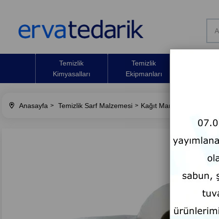
Temizlik
Temizlik
Temizli
Kimyasalları
Ekipmanları
Malze
Anasayfa
Temizlik Sarf Malzemesi
Kağıt Mamülleri
Tuvale