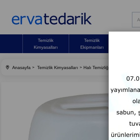
Temizlik
Temizlik
Temizli
Kimyasalları
Ekipmanları
Malze
Anasayfa
Temizlik Kimyasalları
Halı Temizliği
Halı Şampuan