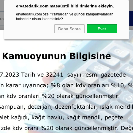
ervatedarik.com masaüstü bildirimlerine ekleyin.
ervatedarik.com özel fırsatlardan ve güncel kampanyalardan
haberiniz olsun ister misiniz?
Daha Sonra
Evet
k Sarf
Koku ve
Kişisel Temizlik
Dispenser
mesi
Şartland
ı Matik 30 Lt
Halı Şampuanı Matik 30 Lt
Marka
Start
:
Tahmini Teslim Süresi
6 Tahmin
: