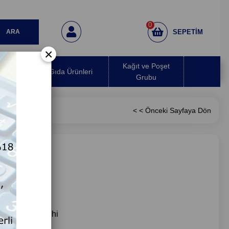
0
SEPETIM
×
 Hava
Kağıt ve Poşet
Gıda Ürünleri
ırıcı
Grubu
< < Önceki Sayfaya Dön
i Teslimat Tarihi