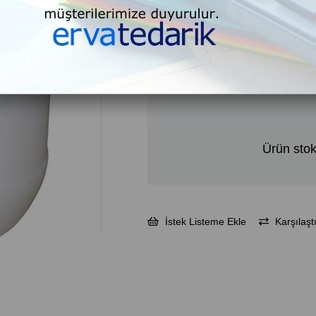
₺804,38
₺965,25
KDV Dahil
Ürün stok
İstek Listeme Ekle
Karşılaştı