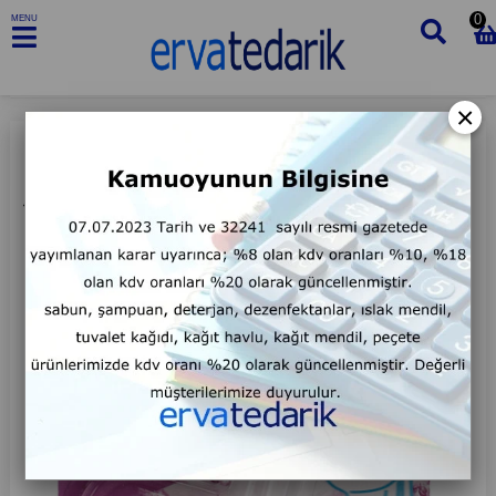
0
MENU
×