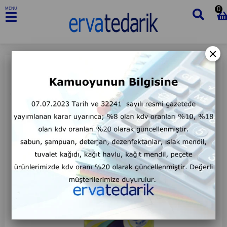
0
MENU
×