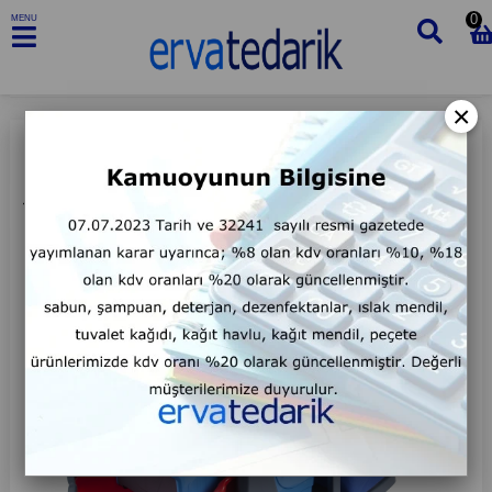
0
MENU
×