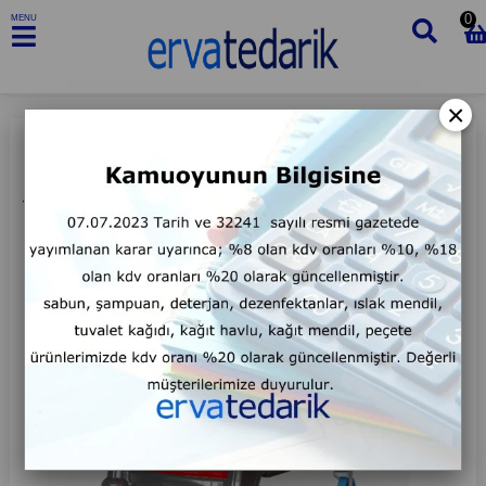
0
MENU
×