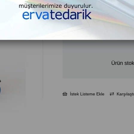
₺6.656,93
₺7.988,31
KDV Dahil
Ürün stok
İstek Listeme Ekle
Karşılaştı