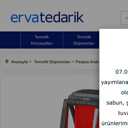
Temizlik
Temizlik
Temizli
Kimyasalları
Ekipmanları
Malze
Anasayfa
Temizlik Ekipmanları
Paspas Arabası
Çİft Koval