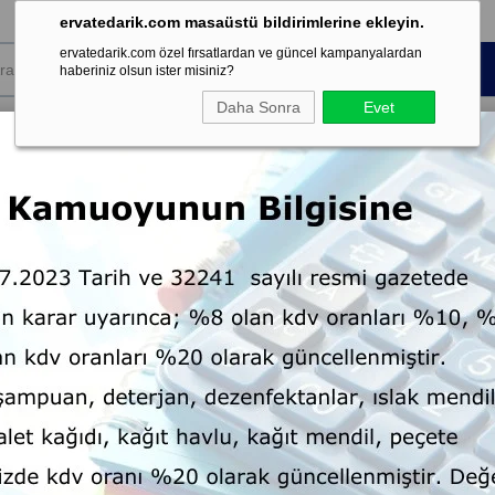
ervatedarik.com masaüstü bildirimlerine ekleyin.
ervatedarik.com özel fırsatlardan ve güncel kampanyalardan
haberiniz olsun ister misiniz?
Daha Sonra
Evet
k Sarf
Koku ve
Kişisel Temizlik
Dispenser
mesi
Şartland
ı Paspas Arabası
Çift Kovalı Temizlik Kiti Herkül 676
Çift Kovalı Temizlik Kiti He
Marka
UTP Professional
:
Tahmini Teslim Süresi
7 Tahmin
: