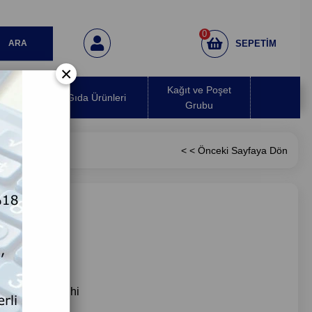
0
SEPETIM
×
 Hava
Kağıt ve Poşet
Gıda Ürünleri
ırıcı
Grubu
< < Önceki Sayfaya Dön
rkül 676
i Teslimat Tarihi