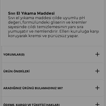
Sıvı El Yıkama Maddesi
Sıvı el yıkama maddesi cilde uyumlu pH
değeri, formülündeki gliserin ve kremler
sayesinde cildi temizlemesinin yanı sıra
yumuşatır ve nemlendirir. Elleri kuruluğa karşı
koruyarak kremsi ve pürüzsüz yapar.
YORUMLAR
(0)
ÜRÜN ÖNERILERI
ARADIĞINIZ ÜRÜNÜ BULAMADINIZ MI?
ÖDEME, KARGO VE TÜKETICI HAKLARI