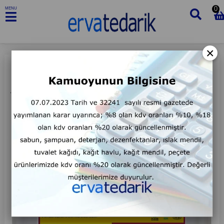
0
MENU
×