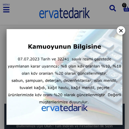
0
MENU
×
BIZDEN HABERLER
Bültenimize Üye Olun ! Tüm İndirim ve Fırsatlardan İlk Sizin