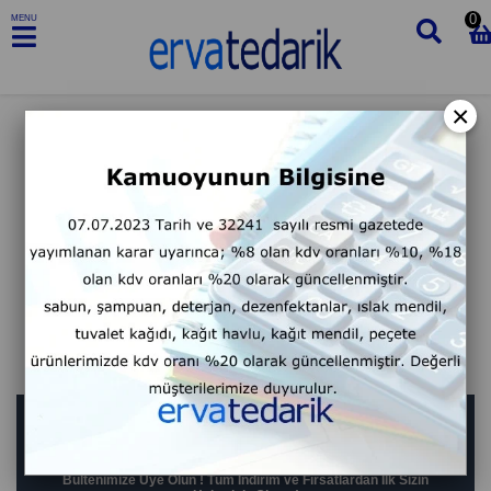
0
MENU
×
BIZDEN HABERLER
Bültenimize Üye Olun ! Tüm İndirim ve Fırsatlardan İlk Sizin