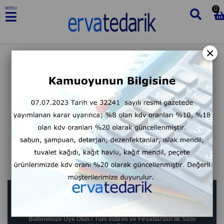
0
MENU
×
BIZDEN HABERLER
Bültenimize Üye Olun ! Tüm İndirim ve Fırsatlardan İlk Sizin